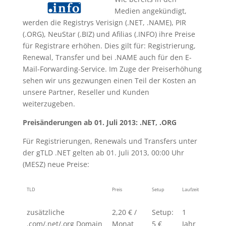
Medien angekündigt,
werden die Registrys Verisign (.NET, .NAME), PIR
(.ORG), NeuStar (.BIZ) und Afilias (.INFO) ihre Preise
für Registrare erhöhen. Dies gilt für: Registrierung,
Renewal, Transfer und bei .NAME auch für den E-
Mail-Forwarding-Service. Im Zuge der Preiserhöhung
sehen wir uns gezwungen einen Teil der Kosten an
unsere Partner, Reseller und Kunden
weiterzugeben.
Preisänderungen ab 01. Juli 2013: .NET, .ORG
Für Registrierungen, Renewals und Transfers unter
der gTLD .NET gelten ab 01. Juli 2013, 00:00 Uhr
(MESZ) neue Preise:
TLD
Preis
Setup
Laufzeit
zusätzliche
2,20 € /
Setup:
1
.com/.net/.org Domain
Monat
5 €
Jahr