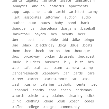
.africa .agency .airforce .alsace .amsterdam
.analytics .anquan .antivirus .apartments
.app .aquitaine .arab .archi .architect .army
.art .associates .attorney .auction .audio
.author .auto .autos .baby .band .bank
.banque .bar .barcelona .bargains .baseball
.basketball .bayern .bcn .beauty .beer
.berlin .best .bet .bible .bid .bike .bingo
.bio .black .blackfriday .blog .blue .boats
.bom .boo .book .boston .bot .boutique
.box .broadway .broker .brussels .budapest
.build .builders .business .buy .buzz .bzh
.cab .cafe .cal .call .cam .camera .camp
.cancerresearch .capetown .car .cards .care
.career .careers .carinsurance .cars .casa
.cash .casino .catering .catholic .center .ceo
.channel .charity .chat .cheap .christmas
.church .circle .city .claims .cleaning .click
.clinic .clothing .cloud .club .coach .codes
.coffee .college .cologne .community