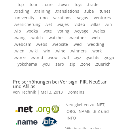
.top .tour .tours .town .toys .trade
.trading .training .translations .tube .tunes
.university .uno .vacations .vegas .ventures
.versicherung .vet .viajes .video .villas .vin
.vip .vodka .vote .voting .voyage .wales
.wang .watch .watches .weather .web
.webcam .webs .website .wed .wedding
.wien .wiki .win .wine .winners .work
.works .world .wow .wtf .xyz .yachts .yoga
.yokohama .you .zero .zip .zone .zuerich
Preiserhöhungen bei Verisign, PIR, NeuStar
und Afilias
von
Technik
|
Mai 3, 2013
|
Domains
Neuigkeiten zu .NET,
.ORG, .NAME, .BIZ und
.INFO
Wie bereits in den