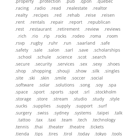
.property .protection .pub .qpon .quebec
.racing .radio .read .realestate .realtor
.realty .recipes .red .rehab .reise .reisen
.rent .rentals .repair .report .republican
.rest .restaurant .retirement .review .reviews
.rich .rio .rip .rocks .rodeo .roma .room
.rsvp .rugby .ruhr .run .saarland .safe
.safety .sale .salon .sarl .save .scholarships
.school .schule .science .scot .search
.secure .security .services .sex .sexy .shoes
.shop .shopping .shouji .show .silk .singles
.site .ski .skin .smile .soccer .social
.software .solar .solutions .song .soy .spa
.space .sport .sports .spot .srl .stockholm
.storage .store .stream .studio .study .style
.sucks .supplies .supply .support .surf
.surgery .swiss .sydney .systems .taipei .talk
.tattoo .tax .taxi .team .tech .technology
.tennis .thai .theater .theatre .tickets
.tienda .tips .tires .tirol .today .tokyo .tools