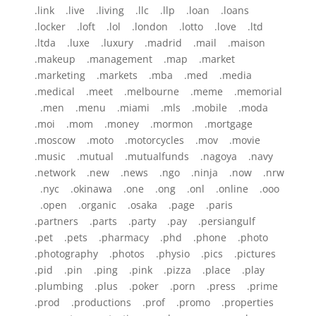
.link .live .living .llc .llp .loan .loans
.locker .loft .lol .london .lotto .love .ltd
.ltda .luxe .luxury .madrid .mail .maison
.makeup .management .map .market
.marketing .markets .mba .med .media
.medical .meet .melbourne .meme .memorial
.men .menu .miami .mls .mobile .moda
.moi .mom .money .mormon .mortgage
.moscow .moto .motorcycles .mov .movie
.music .mutual .mutualfunds .nagoya .navy
.network .new .news .ngo .ninja .now .nrw
.nyc .okinawa .one .ong .onl .online .ooo
.open .organic .osaka .page .paris
.partners .parts .party .pay .persiangulf
.pet .pets .pharmacy .phd .phone .photo
.photography .photos .physio .pics .pictures
.pid .pin .ping .pink .pizza .place .play
.plumbing .plus .poker .porn .press .prime
.prod .productions .prof .promo .properties