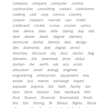
.company .compare .computer .condos
.construction .consulting .contact .contractors
.cooking .cool .corp .corsica .country
.coupon .coupons .courses .cpa .credit
.creditcard .cricket .cruise .cruises .cymru
.dad .dance .data .date .dating .day .dds
.deal .dealer .deals .degree .delivery
.democrat .dental .dentist .desi .design
.dev .diamonds .diet .digital .direct
.directory .discount .diy .docs .doctor .dog
.domains .dot .download .drive .dubai
.durban .dvr .earth .eat .eco .ecom
.education .email .energy .engineer
.engineering .enterprises .equipment .esq
.estate .eus .events .exchange .expert
.exposed .express .fail .faith .family .fan
.fans .farm .fashion .fast .feedback .film
.final .finance .financial .financialaid .finish
.fire .fish .fishing .fit .fitness .flights .florist