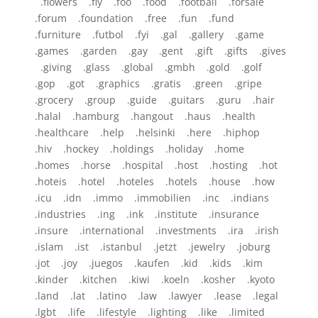
.flowers .fly .foo .food .football .forsale
.forum .foundation .free .fun .fund
.furniture .futbol .fyi .gal .gallery .game
.games .garden .gay .gent .gift .gifts .gives
.giving .glass .global .gmbh .gold .golf
.gop .got .graphics .gratis .green .gripe
.grocery .group .guide .guitars .guru .hair
.halal .hamburg .hangout .haus .health
.healthcare .help .helsinki .here .hiphop
.hiv .hockey .holdings .holiday .home
.homes .horse .hospital .host .hosting .hot
.hoteis .hotel .hoteles .hotels .house .how
.icu .idn .immo .immobilien .inc .indians
.industries .ing .ink .institute .insurance
.insure .international .investments .ira .irish
.islam .ist .istanbul .jetzt .jewelry .joburg
.jot .joy .juegos .kaufen .kid .kids .kim
.kinder .kitchen .kiwi .koeln .kosher .kyoto
.land .lat .latino .law .lawyer .lease .legal
.lgbt .life .lifestyle .lighting .like .limited