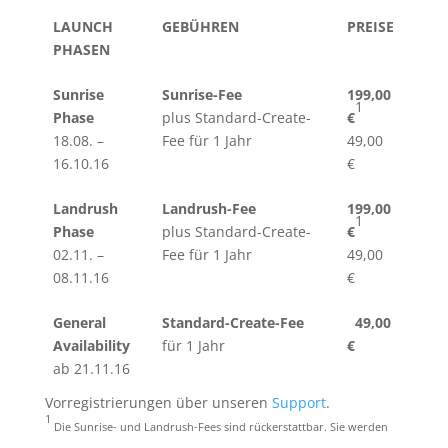
LAUNCH
GEBÜHREN
PREISE
PHASEN
Sunrise
Sunrise-Fee
199,00
1
Phase
plus Standard-Create-
€
18.08. –
Fee für 1 Jahr
49,00
16.10.16
€
Landrush
Landrush-Fee
199,00
1
Phase
plus Standard-Create-
€
02.11. –
Fee für 1 Jahr
49,00
08.11.16
€
General
Standard-Create-Fee
49,00
Availability
für 1 Jahr
€
ab 21.11.16
Vorregistrierungen über unseren
Support
.
1
Die Sunrise- und Landrush-Fees sind rückerstattbar. Sie werden