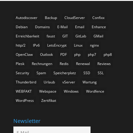
Autodiscover
Backup
CloudServer
Confixx
Debian
Domains
E-Mail
Email
Enhance
Erreichbarkeit
faust
GIT
GitLab
GMail
http/2
IPv6
LetsEncrypt
Linux
nginx
OpenClaw
Outlook
PDF
php
php7
php8
Plesk
Rechnungen
Redis
Renewal
Reviews
Security
Spam
Speicherplatz
SSD
SSL
Thunderbird
Urlaub
vServer
Wartung
WEBFAKT
Webspace
Windows
Wordfence
WordPress
Zertifikat
Newsletter