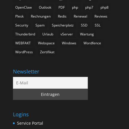
OpenClaw
Outlook
PDF
php
php7
php8
Plesk
Rechnungen
Redis
Renewal
Reviews
Security
Spam
Speicherplatz
SSD
SSL
Thunderbird
Urlaub
vServer
Wartung
WEBFAKT
Webspace
Windows
Wordfence
WordPress
Zertifikat
Newsletter
Logins
Service Portal