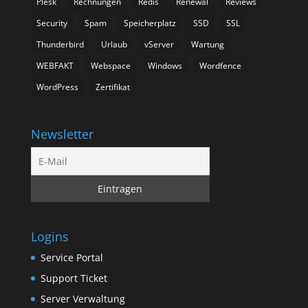
Plesk
Rechnungen
Redis
Renewal
Reviews
Security
Spam
Speicherplatz
SSD
SSL
Thunderbird
Urlaub
vServer
Wartung
WEBFAKT
Webspace
Windows
Wordfence
WordPress
Zertifikat
Newsletter
Logins
Service Portal
Support Ticket
Server Verwaltung