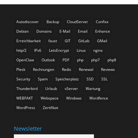
Autodiscover
Backup
CloudServer
Confixx
Debian
Domains
E-Mail
Email
Enhance
Erreichbarkeit
faust
GIT
GitLab
GMail
http/2
IPv6
LetsEncrypt
Linux
nginx
OpenClaw
Outlook
PDF
php
php7
php8
Plesk
Rechnungen
Redis
Renewal
Reviews
Security
Spam
Speicherplatz
SSD
SSL
Thunderbird
Urlaub
vServer
Wartung
WEBFAKT
Webspace
Windows
Wordfence
WordPress
Zertifikat
Newsletter