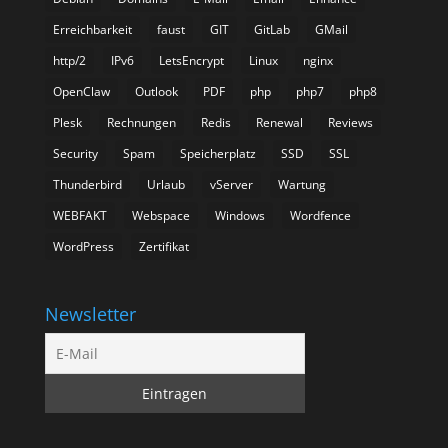
Erreichbarkeit
faust
GIT
GitLab
GMail
http/2
IPv6
LetsEncrypt
Linux
nginx
OpenClaw
Outlook
PDF
php
php7
php8
Plesk
Rechnungen
Redis
Renewal
Reviews
Security
Spam
Speicherplatz
SSD
SSL
Thunderbird
Urlaub
vServer
Wartung
WEBFAKT
Webspace
Windows
Wordfence
WordPress
Zertifikat
Newsletter