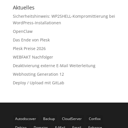
Aktuelles
Sicherheitshinweis: WP2SHELL-Kompromittierung bei
WordPress-Installationen
OpenClaw
Das Ende von Plesk
Plesk Preise 2026
WEBFAKT Nachfolger
Deaktivierung externe E-Mail Weiterleitung
Webhosting Generation 12
Deploy / Upload mit GitLab
Autodiscover
Backup
CloudServer
Confixx
Debian
Domains
E-Mail
Email
Enhance