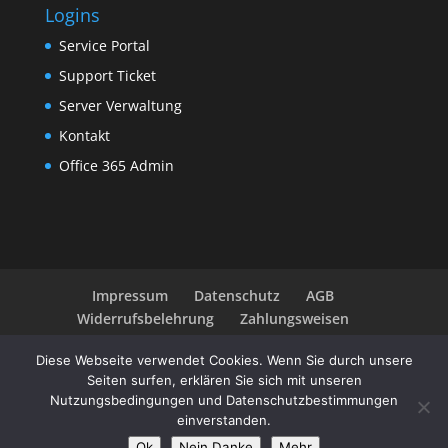
Logins
Service Portal
Support Ticket
Server Verwaltung
Kontakt
Office 365 Admin
Impressum
Datenschutz
AGB
Widerrufsbelehrung
Zahlungsweisen
Diese Webseite verwendet Cookies. Wenn Sie durch unsere
Seiten surfen, erklären Sie sich mit unseren
Nutzungsbedingungen und Datenschutzbestimmungen
© be-webspace.de - 1994-2026 - Webhosting 100% in
einverstanden.
Deutschland
Ok
Nein Danke
Mehr