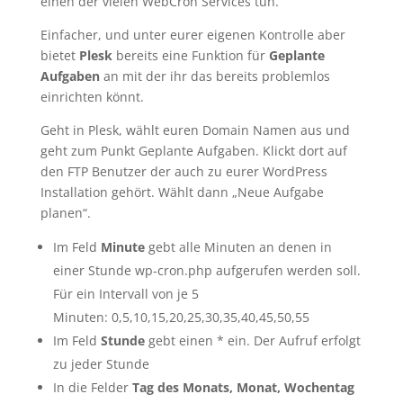
einen der vielen WebCron Services tun.
Einfacher, und unter eurer eigenen Kontrolle aber
bietet
Plesk
bereits eine Funktion für
Geplante
Aufgaben
an mit der ihr das bereits problemlos
einrichten könnt.
Geht in Plesk, wählt euren Domain Namen aus und
geht zum Punkt Geplante Aufgaben. Klickt dort auf
den FTP Benutzer der auch zu eurer WordPress
Installation gehört. Wählt dann „Neue Aufgabe
planen“.
Im Feld
Minute
gebt alle Minuten an denen in
einer Stunde wp-cron.php aufgerufen werden soll.
Für ein Intervall von je 5
Minuten: 0,5,10,15,20,25,30,35,40,45,50,55
Im Feld
Stunde
gebt einen * ein. Der Aufruf erfolgt
zu jeder Stunde
In die Felder
Tag des Monats, Monat, Wochentag