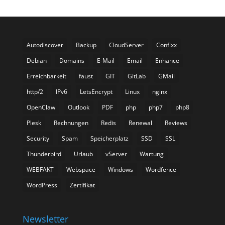
Autodiscover
Backup
CloudServer
Confixx
Debian
Domains
E-Mail
Email
Enhance
Erreichbarkeit
faust
GIT
GitLab
GMail
http/2
IPv6
LetsEncrypt
Linux
nginx
OpenClaw
Outlook
PDF
php
php7
php8
Plesk
Rechnungen
Redis
Renewal
Reviews
Security
Spam
Speicherplatz
SSD
SSL
Thunderbird
Urlaub
vServer
Wartung
WEBFAKT
Webspace
Windows
Wordfence
WordPress
Zertifikat
Newsletter