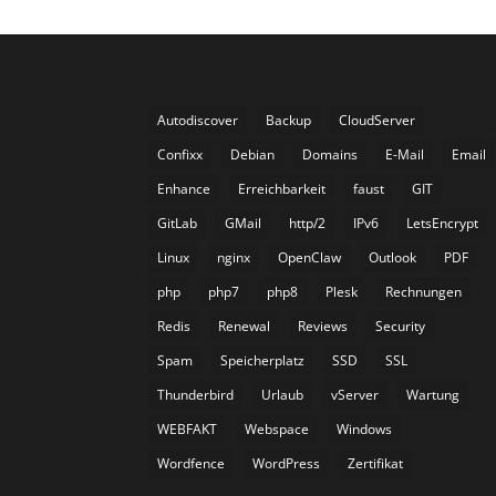
Autodiscover
Backup
CloudServer
Confixx
Debian
Domains
E-Mail
Email
Enhance
Erreichbarkeit
faust
GIT
GitLab
GMail
http/2
IPv6
LetsEncrypt
Linux
nginx
OpenClaw
Outlook
PDF
php
php7
php8
Plesk
Rechnungen
Redis
Renewal
Reviews
Security
Spam
Speicherplatz
SSD
SSL
Thunderbird
Urlaub
vServer
Wartung
WEBFAKT
Webspace
Windows
Wordfence
WordPress
Zertifikat