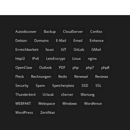
Autodiscover
Backup
CloudServer
Confixx
Debian
Domains
E-Mail
Email
Enhance
Erreichbarkeit
faust
GIT
GitLab
GMail
http/2
IPv6
LetsEncrypt
Linux
nginx
OpenClaw
Outlook
PDF
php
php7
php8
Plesk
Rechnungen
Redis
Renewal
Reviews
Security
Spam
Speicherplatz
SSD
SSL
Thunderbird
Urlaub
vServer
Wartung
WEBFAKT
Webspace
Windows
Wordfence
WordPress
Zertifikat