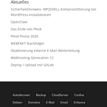
Aktuelles
Sicherheitshinweis: WP2SHELL-Kompromittierung bei
WordPress-Installationen
OpenClaw
Das Ende von Plesk
Plesk Preise 2026
WEBFAKT Nachfolger
Deaktivierung externe E-Mail Weiterleitung
Webhosting Generation 12
Deploy / Upload mit GitLab
Autodiscover
Backup
CloudServer
Confixx
Debian
Domains
E-Mail
Email
Enhance