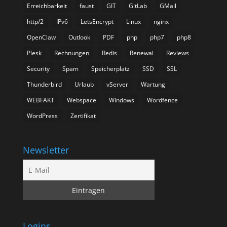
Erreichbarkeit
faust
GIT
GitLab
GMail
http/2
IPv6
LetsEncrypt
Linux
nginx
OpenClaw
Outlook
PDF
php
php7
php8
Plesk
Rechnungen
Redis
Renewal
Reviews
Security
Spam
Speicherplatz
SSD
SSL
Thunderbird
Urlaub
vServer
Wartung
WEBFAKT
Webspace
Windows
Wordfence
WordPress
Zertifikat
Newsletter
Logins