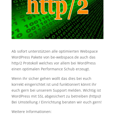
Ab sofort unterstützen alle optimierten Webspace
WordPress Pakete von be-webspace.de auch das
http/2 Protokoll welches vor allem bei WordPress
einen optimalen Performance Schub erzeugt.
Wenn ihr sicher gehen wollt das dies bei euch
korrekt eingerichtet ist und funktioniert könnt ihr
euch gern bei unserem Support melden. Wichtig ist
WordPress mit SSL abgesichert zu betreiben (https)!
Bei Umstellung / Einrichtung beraten wir euch gern!
Weitere Informationen: