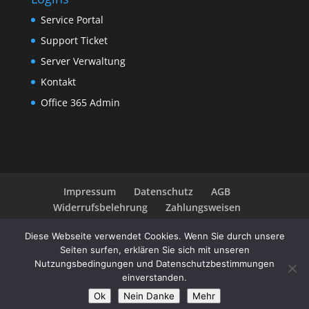
Service Portal
Support Ticket
Server Verwaltung
Kontakt
Office 365 Admin
Impressum
Datenschutz
AGB
Widerrufsbelehrung
Zahlungsweisen
Diese Webseite verwendet Cookies. Wenn Sie durch unsere
Seiten surfen, erklären Sie sich mit unseren
Nutzungsbedingungen und Datenschutzbestimmungen
© be-webspace.de - 1994-2026 - Webhosting 100% in
einverstanden.
Deutschland
Ok
Nein Danke
Mehr
Made in Thuringia