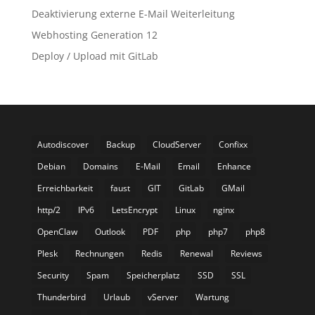
Deaktivierung externe E-Mail Weiterleitung
Webhosting Generation 12
Deploy / Upload mit GitLab
Autodiscover
Backup
CloudServer
Confixx
Debian
Domains
E-Mail
Email
Enhance
Erreichbarkeit
faust
GIT
GitLab
GMail
http/2
IPv6
LetsEncrypt
Linux
nginx
OpenClaw
Outlook
PDF
php
php7
php8
Plesk
Rechnungen
Redis
Renewal
Reviews
Security
Spam
Speicherplatz
SSD
SSL
Thunderbird
Urlaub
vServer
Wartung