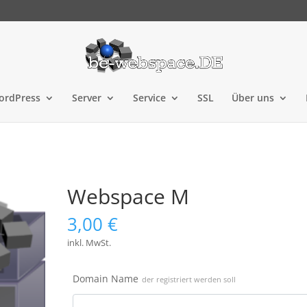
ordPress
Server
Service
SSL
Über uns
Webspace M
3,00
€
inkl. MwSt.
Domain Name
der registriert werden soll