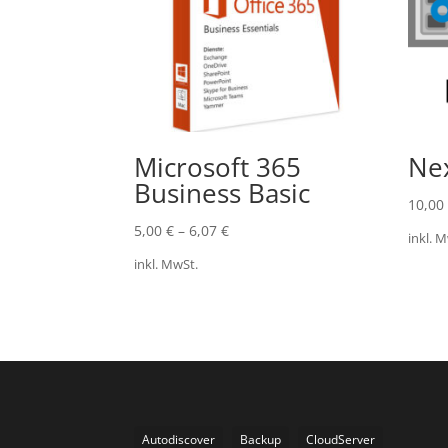
Microsoft 365
Nex
Business Basic
10,00
5,00
€
–
6,07
€
inkl. 
inkl. MwSt.
Autodiscover
Backup
CloudServer