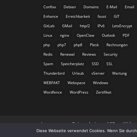
Confixx
Debian
Domains
E-Mail
Email
Enhance
Erreichbarkeit
faust
GIT
GitLab
GMail
http/2
IPv6
LetsEncrypt
Linux
nginx
OpenClaw
Outlook
PDF
php
php7
php8
Plesk
Rechnungen
Redis
Renewal
Reviews
Security
Spam
Speicherplatz
SSD
SSL
Thunderbird
Urlaub
vServer
Wartung
WEBFAKT
Webspace
Windows
Wordfence
WordPress
Zertifikat
Impressum
Datenschutz
AGB
Wider
Diese Webseite verwendet Cookies. Wenn Sie durch