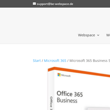
support@be-webspace.de
Webspace
W
Start
/
Microsoft 365
/ Microsoft 365 Business 