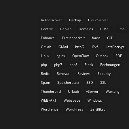
Autodiscover
Backup
CloudServer
Confixx
Debian
Domains
E-Mail
Email
Enhance
Erreichbarkeit
faust
GIT
GitLab
GMail
http/2
IPv6
LetsEncrypt
Linux
nginx
OpenClaw
Outlook
PDF
php
php7
php8
Plesk
Rechnungen
Redis
Renewal
Reviews
Security
Spam
Speicherplatz
SSD
SSL
Thunderbird
Urlaub
vServer
Wartung
WEBFAKT
Webspace
Windows
Wordfence
WordPress
Zertifikat