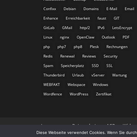
Confixx
Debian
Domains
E-Mail
Email
Enhance
Erreichbarkeit
faust
GIT
GitLab
GMail
http/2
IPv6
LetsEncrypt
Linux
nginx
OpenClaw
Outlook
PDF
php
php7
php8
Plesk
Rechnungen
Redis
Renewal
Reviews
Security
Spam
Speicherplatz
SSD
SSL
Thunderbird
Urlaub
vServer
Wartung
WEBFAKT
Webspace
Windows
Wordfence
WordPress
Zertifikat
Impressum
Datenschutz
AGB
Wider
Diese Webseite verwendet Cookies. Wenn Sie durch