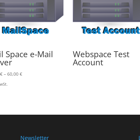
l Space e-Mail
Webspace Test
ver
Account
€
–
60,00
€
MwSt.
Newsletter