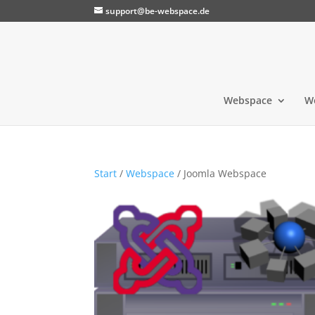
support@be-webspace.de
Webspace
W
Start
/
Webspace
/ Joomla Webspace