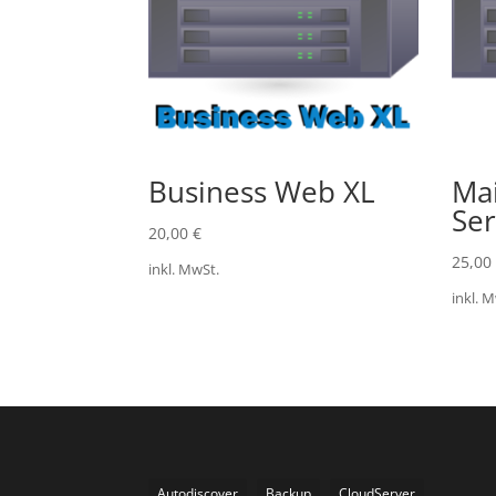
Business Web XL
Mai
Ser
20,00
€
25,00
inkl. MwSt.
inkl. 
Autodiscover
Backup
CloudServer