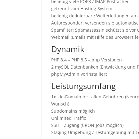
beliebig viele POP3 / IMAP Postfächer
getrennt vom Hosting System
beliebig definierbare Weiterleitungen an
Autoresponder: versenden sie automatis
Spamfilter: Spamassassin schützt sie vo
Webmail (Emails mit Hilfe des Browsers 
Dynamik
PHP 8.4 – PHP 8.5 – php Versionen
2 mySQL Datenbanken (Entwicklung und P
phpMyAdmin vorinstalliert
Leistungsumfang
1x .de-Domain inc. allen Gebühren (Neu
Wunsch)
Subdomains möglich
Unlimited Traffic
SSH – Zugang (CRON-Jobs möglich)
Staging Umgebung / Testumgebung mit T