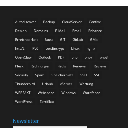
Autodiscover
Backup
CloudServer
Confixx
Debian
Domains
E-Mail
Email
Enhance
Erreichbarkeit
faust
GIT
GitLab
GMail
http/2
IPv6
LetsEncrypt
Linux
nginx
OpenClaw
Outlook
PDF
php
php7
php8
Plesk
Rechnungen
Redis
Renewal
Reviews
Security
Spam
Speicherplatz
SSD
SSL
Thunderbird
Urlaub
vServer
Wartung
WEBFAKT
Webspace
Windows
Wordfence
WordPress
Zertifikat
Newsletter