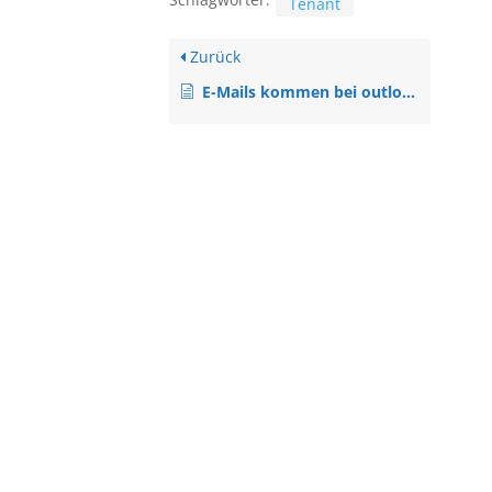
Tenant
Zurück
E-Mails kommen bei outlook.com immer als Spam an