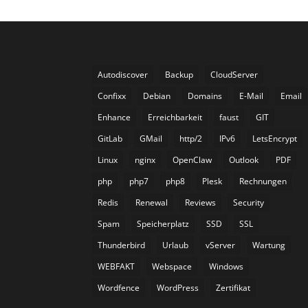
Autodiscover
Backup
CloudServer
Confixx
Debian
Domains
E-Mail
Email
Enhance
Erreichbarkeit
faust
GIT
GitLab
GMail
http/2
IPv6
LetsEncrypt
Linux
nginx
OpenClaw
Outlook
PDF
php
php7
php8
Plesk
Rechnungen
Redis
Renewal
Reviews
Security
Spam
Speicherplatz
SSD
SSL
Thunderbird
Urlaub
vServer
Wartung
WEBFAKT
Webspace
Windows
Wordfence
WordPress
Zertifikat