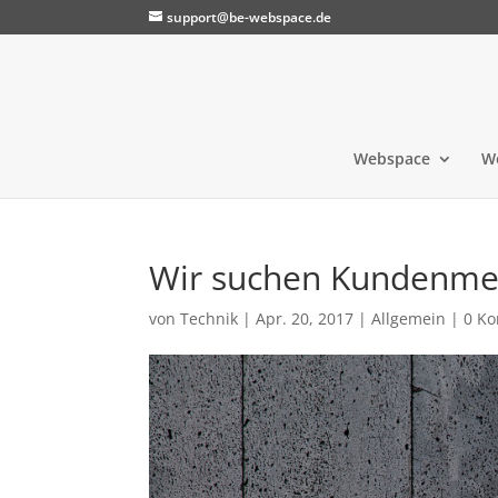
support@be-webspace.de
Webspace
W
Wir suchen Kundenme
von
Technik
|
Apr. 20, 2017
|
Allgemein
|
0 K