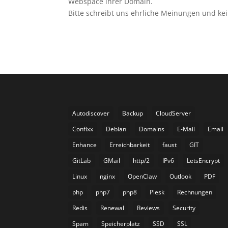
Webspace ihrer Domain.
Bitte schreibt uns ehrliche Meinungen und k
Autodiscover
Backup
CloudServer
Confixx
Debian
Domains
E-Mail
Email
Enhance
Erreichbarkeit
faust
GIT
GitLab
GMail
http/2
IPv6
LetsEncrypt
Linux
nginx
OpenClaw
Outlook
PDF
php
php7
php8
Plesk
Rechnungen
Redis
Renewal
Reviews
Security
Spam
Speicherplatz
SSD
SSL