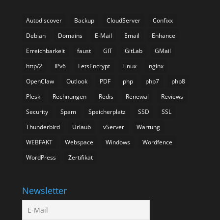
Autodiscover
Backup
CloudServer
Confixx
Debian
Domains
E-Mail
Email
Enhance
Erreichbarkeit
faust
GIT
GitLab
GMail
http/2
IPv6
LetsEncrypt
Linux
nginx
OpenClaw
Outlook
PDF
php
php7
php8
Plesk
Rechnungen
Redis
Renewal
Reviews
Security
Spam
Speicherplatz
SSD
SSL
Thunderbird
Urlaub
vServer
Wartung
WEBFAKT
Webspace
Windows
Wordfence
WordPress
Zertifikat
Newsletter