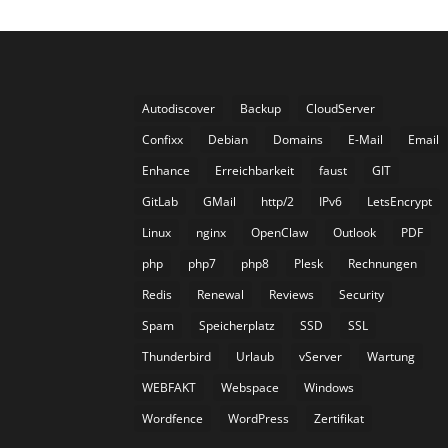
Autodiscover
Backup
CloudServer
Confixx
Debian
Domains
E-Mail
Email
Enhance
Erreichbarkeit
faust
GIT
GitLab
GMail
http/2
IPv6
LetsEncrypt
Linux
nginx
OpenClaw
Outlook
PDF
php
php7
php8
Plesk
Rechnungen
Redis
Renewal
Reviews
Security
Spam
Speicherplatz
SSD
SSL
Thunderbird
Urlaub
vServer
Wartung
WEBFAKT
Webspace
Windows
Wordfence
WordPress
Zertifikat