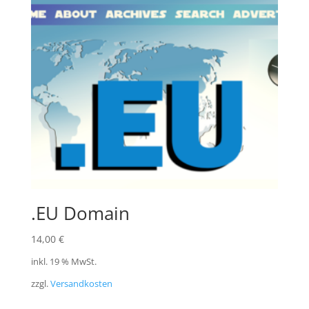
.EU Domain
14,00
€
inkl. 19 % MwSt.
zzgl.
Versandkosten