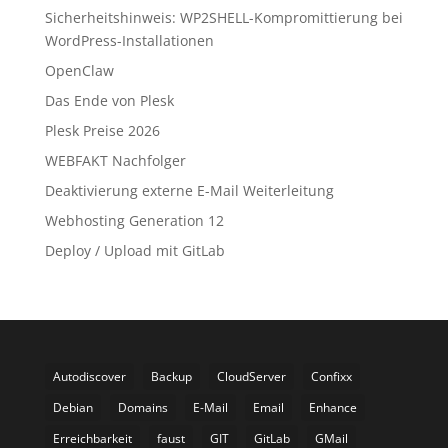
Sicherheitshinweis: WP2SHELL-Kompromittierung bei
WordPress-Installationen
OpenClaw
Das Ende von Plesk
Plesk Preise 2026
WEBFAKT Nachfolger
Deaktivierung externe E-Mail Weiterleitung
Webhosting Generation 12
Deploy / Upload mit GitLab
Autodiscover
Backup
CloudServer
Confixx
Debian
Domains
E-Mail
Email
Enhance
Erreichbarkeit
faust
GIT
GitLab
GMail