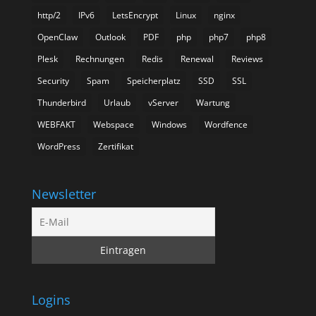
http/2
IPv6
LetsEncrypt
Linux
nginx
OpenClaw
Outlook
PDF
php
php7
php8
Plesk
Rechnungen
Redis
Renewal
Reviews
Security
Spam
Speicherplatz
SSD
SSL
Thunderbird
Urlaub
vServer
Wartung
WEBFAKT
Webspace
Windows
Wordfence
WordPress
Zertifikat
Newsletter
Logins