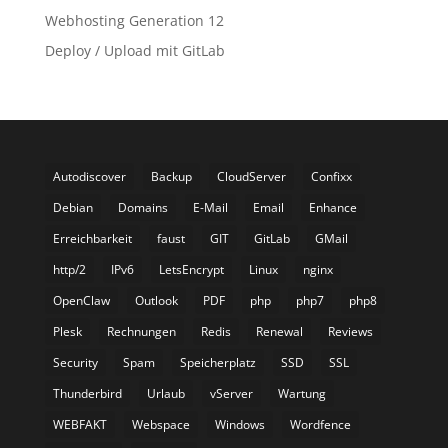
Webhosting Generation 12
Deploy / Upload mit GitLab
Autodiscover
Backup
CloudServer
Confixx
Debian
Domains
E-Mail
Email
Enhance
Erreichbarkeit
faust
GIT
GitLab
GMail
http/2
IPv6
LetsEncrypt
Linux
nginx
OpenClaw
Outlook
PDF
php
php7
php8
Plesk
Rechnungen
Redis
Renewal
Reviews
Security
Spam
Speicherplatz
SSD
SSL
Thunderbird
Urlaub
vServer
Wartung
WEBFAKT
Webspace
Windows
Wordfence