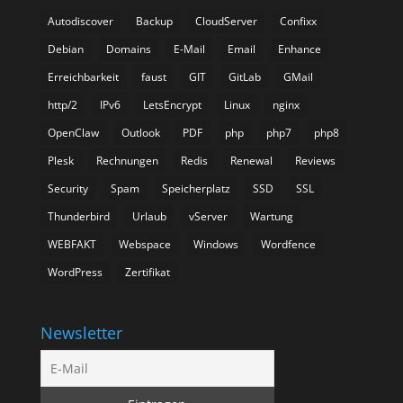
Autodiscover
Backup
CloudServer
Confixx
Debian
Domains
E-Mail
Email
Enhance
Erreichbarkeit
faust
GIT
GitLab
GMail
http/2
IPv6
LetsEncrypt
Linux
nginx
OpenClaw
Outlook
PDF
php
php7
php8
Plesk
Rechnungen
Redis
Renewal
Reviews
Security
Spam
Speicherplatz
SSD
SSL
Thunderbird
Urlaub
vServer
Wartung
WEBFAKT
Webspace
Windows
Wordfence
WordPress
Zertifikat
Newsletter